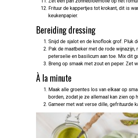
Zet een pan zonnebloemolie op het fornui
Frituur de kappertjes tot krokant, dit is w
keukenpapier.
Bereiding dressing
Snijd de sjalot en de knoflook grof. Pluk 
Pak de maatbeker met de rode wijnazijn, mo
peterselie en basilicum aan toe. Mix dit 
Breng op smaak met zout en peper. Zet we
À la minute
Maak alle groentes los van elkaar op sma
borden, zodat je ze allemaal kan zien op h
Garneer met wat verse dille, gefrituurde 