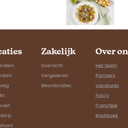
caties
Zakelijk
Over on
erdam
Overzicht
Het team
erdam
Vergaderen
Partners
Haag
Beurslocaties
Vacatures
ht
Foto's
oven
Franchise
ddorp
Kookboek
foort