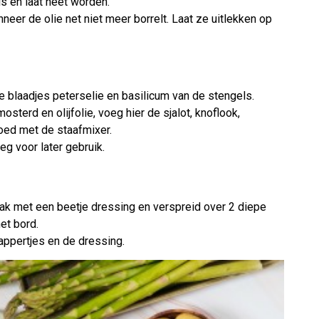
s en laat heet worden.
anneer de olie net niet meer borrelt. Laat ze uitlekken op
de blaadjes peterselie en basilicum van de stengels.
sterd en olijfolie, voeg hier de sjalot, knoflook,
goed met de staafmixer.
g voor later gebruik.
ak met een beetje dressing en verspreid over 2 diepe
et bord.
kappertjes en de dressing.