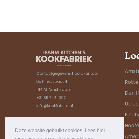
Lo
Amst
Contactgegevens hoofdkantoor
Rott
De Flinesstraat 4
1114 AL Amsterdam
Den 
+31 85 744 1007
Utrec
info@kookfabriek.nl
Eindh
Hoof
Deze website gebruikt cookies. Lees hier
Amers
meer over in onze
Privacyverklaring.