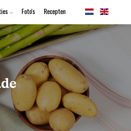
ties
Foto's
Recepten
ade