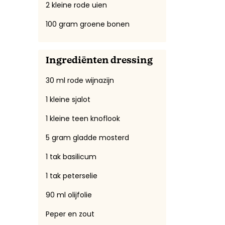
2 kleine rode uien
100 gram groene bonen
Ingrediënten dressing
30 ml rode wijnazijn
1 kleine sjalot
1 kleine teen knoflook
5 gram gladde mosterd
1 tak basilicum
1 tak peterselie
90 ml olijfolie
Peper en zout